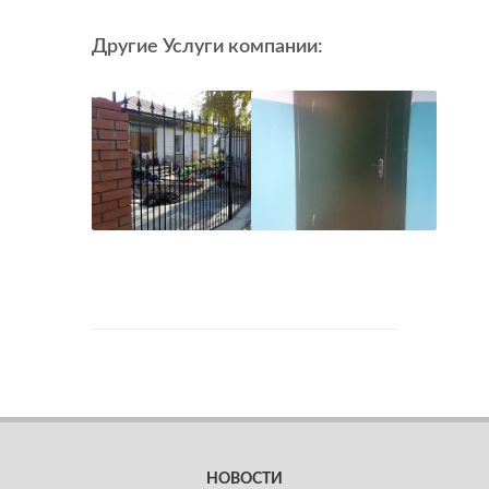
Другие Услуги компании:
Ворота
Ст
и
дв
калитки
НОВОСТИ