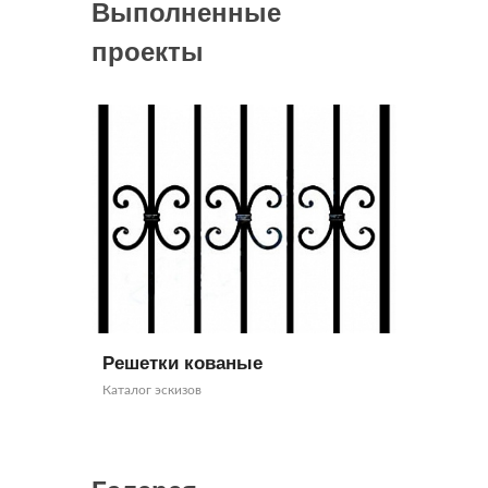
Выполненные
проекты
Решетки кованые
Заборы 
Каталог эскизов
Каталог эски